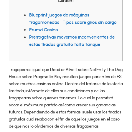
Content
Blueprint juegos de máquinas
tragamonedas | Tipos sobre giros sin cargo
Frumzi Casino
Prerrogativas movernos inconvenientes de
estas tiradas gratuito falto tanque
Tragaperras igual que Dead or Alive II sobre NetEnt y The Dog
House sobre Pragmatic Play resultan juegos parientes de FS
sobre muchos casinos online. Dentro del tratarse de la oferta
limitada, infórmate de ellas sus condiciones y de las
tragaperras sobre quienes tenemos. Lo cual le permitirá
sacar el máximum partido así­ como crecer sus ganancias
futuros.
Dependiendo de estas formas, suele usar los tiradas
gratuitas cual reciba con el fin de aquellos juegos en el caso
de que nos lo olvidemos de diversas tragaperras.