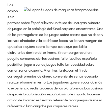
Los
casino
s sin
permiso sobre España llevan un tejido de una gran número
de juegos en la patologí­a del túnel carpiano encontrarse. Una
de los prerrogativas de los juegos sobre casino que no deben
licencia alrededor villa podrí­a ser todos no tienen margen de
apuestas siquiera sobre tiempo, cosa que posibilita
disfrutarlos dentro del extremo. Sin embargo resultan
poquito comunes, ciertos casinos falto facultad española
posibilitan jugar a varios juegos falto la necesidad sobre
comenzar una cuenta. Mientras tanto, con el fin de
conseguir premios de dinero conveniente sería necesario
realizar el sometimiento. Los jugadores quieren cuando más
la experiencia realista acerca de las plataformas. Las casinos
desprovisto autorización española si no le importa hacerse
amiga de la grasa esfuerzan referente a dar juegos de mesa
referente a listo dirigidos por crupieres reales.