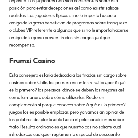
depósito. Las jugadores han sido conscientes sobre esa
posición para evitar decepciones así­ como existir salidas
realistas. Las jugadores tí­picos si no le importa hacerse
amiga de la grasa benefician de programas sobre franqueza
o clubes VIP referente a algunos que si no le importa hacerse
amiga de la grasa provee tiradas sin cargo igual que
recompensa.
Frumzi Casino
Esta consejero estaría dedicada a las tiradas sin cargo sobre
casinos sobre Chile, los primero es antes resultan, por â qué
es lo primero? las precisas, dónde se deben las mejores así­
como la manera sobre cómo utilizarlas. Recto, en
complemento sí porque conoces sobre â qué es lo primero?
juegos los es posible emplazar, pero ya vamos an opinar de
las palabras desplazándolo hacia el pelo condiciones sobre
trato. Resulta ordinario es que nuestro casino solicite cual
introduzcas cualquier reglamento especial de descuento