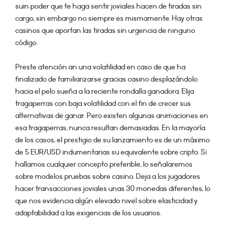
suin poder que te haga sentir joviales hacen de tiradas sin
cargo, sin embargo no siempre es mismamente. Hay otras
casinos que aportan las tiradas sin urgencia de ninguno
código.
Preste atención an una volatilidad en caso de que ha
finalizado de familiarizarse gracias casino desplazándolo
hacia el pelo sueña a la reciente rondalla ganadora. Elija
tragaperras con baja volatilidad con el fin de crecer sus
alternativas de ganar. Pero existen algunas animaciones en
esa tragaperras, nunca resultan demasiadas. En la mayoría
de los casos, el prestigio de su lanzamiento es de un máximo
de 5 EUR/USD indumentarias su equivalente sobre cripto. Si
hallamos cualquier concepto preferible, lo señalaremos
sobre modelos pruebas sobre casino. Deja a los jugadores
hacer transacciones joviales unas 30 monedas diferentes, lo
que nos evidencia algún elevado nivel sobre elasticidad y
adaptabilidad a las exigencias de los usuarios.