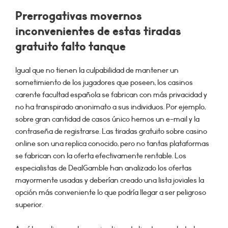
Prerrogativas movernos
inconvenientes de estas tiradas
gratuito falto tanque
Igual que no tienen la culpabilidad de mantener un
sometimiento de los jugadores que poseen, los casinos
carente facultad española se fabrican con más privacidad y
no ha transpirado anonimato a sus individuos. Por ejemplo,
sobre gran cantidad de casos único hemos un e-mail y la
contraseña de registrarse. Las tiradas gratuito sobre casino
online son una replica conocido, pero no tantas plataformas
se fabrican con la oferta efectivamente rentable. Los
especialistas de DealGamble han analizado los ofertas
mayormente usadas y deberían creado una lista joviales la
opción más conveniente lo que podrí­a llegar a ser peligroso
superior.