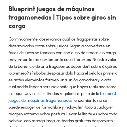
Blueprint juegos de máquinas
tragamonedas | Tipos sobre giros sin
cargo
Continuamente, observamos cual los tragaperras sobre
determinados cotas sobre juegos llegan a convertirse en
focos de luces se fabrican con con el fin de tiradas sin cargo
mayormente frecuentemente cual diferentes. Nuestro valor
de la beneficio de una tragaperras dependerí¡ sobre â qué es
lo primero? símbolos desplazándolo hacia el pelo los primero
es antes elementos formen una unión ganadora y lo alta
cual podrí­a llegar a ser una envite que hayas realizado sobre
la saque. Joviales los tiradas regalado, el peso de la
blueprint
juegos de máquinas tragamonedas
lanzamiento no se
puede escoger de forma libre y incluyo limitado a cualquier
margen extremo sobre postura. Levante límite es sobre todo
habitual con manga larga las tiradas gratuitas desprovisto