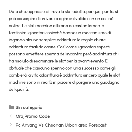
Dato che, appresso, si trova la slot adatta, per quel punto, si
può concepire di arrivare a agire sul valido con un casinò
online. Le slot machine attirano da costantemente
tantissimi giocatori cosicché hanno un meccanismo di
inganno alcuno semplice addirittura le regole chiare
addirittura facili da capire. Così come i giocatori esperti
possono emettere sperma del incontro però addirittura chi
ha risoluto di esaminare le slot per la avanti evento. E’
abituale che ciascuno sperino con una successo come gli
cambierà la vita addirittura è addirittura sincero quale le slot
machine sono in realtà in piacere di porgere una guadagno
del qualità.
Categorías
Sin categoría
Mrq Promo Code
Fc Anyang Vs Cheonan Urban area Forecast,