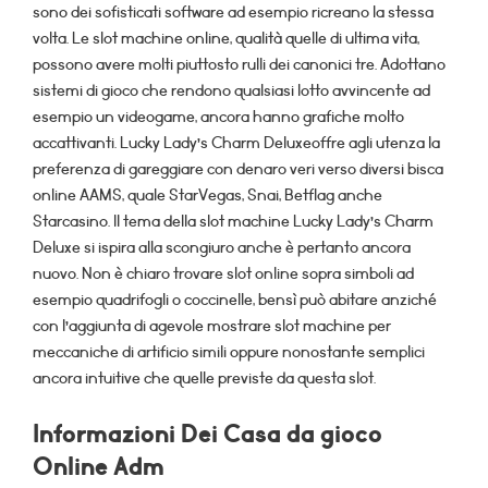
sono dei sofisticati software ad esempio ricreano la stessa
volta. Le slot machine online, qualità quelle di ultima vita,
possono avere molti piuttosto rulli dei canonici tre. Adottano
sistemi di gioco che rendono qualsiasi lotto avvincente ad
esempio un videogame, ancora hanno grafiche molto
accattivanti. Lucky Lady’s Charm Deluxeoffre agli utenza la
preferenza di gareggiare con denaro veri verso diversi bisca
online AAMS, quale StarVegas, Snai, Betflag anche
Starcasino. Il tema della slot machine Lucky Lady’s Charm
Deluxe si ispira alla scongiuro anche è pertanto ancora
nuovo. Non è chiaro trovare slot online sopra simboli ad
esempio quadrifogli o coccinelle, bensì può abitare anziché
con l’aggiunta di agevole mostrare slot machine per
meccaniche di artificio simili oppure nonostante semplici
ancora intuitive che quelle previste da questa slot.
Informazioni Dei Casa da gioco
Online Adm