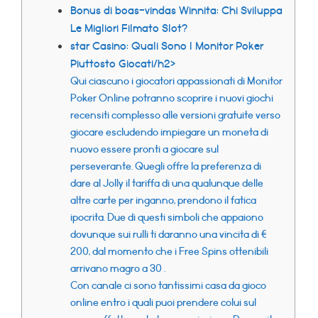
Bonus di boas-vindas Winnita: Chi Sviluppa
Le Migliori Filmato Slot?
star Casino: Quali Sono I Monitor Poker
Piuttosto Giocati/h2>
Qui ciascuno i giocatori appassionati di Monitor
Poker Online potranno scoprire i nuovi giochi
recensiti complesso alle versioni gratuite verso
giocare escludendo impiegare un moneta di
nuovo essere pronti a giocare sul
perseverante. Quegli offre la preferenza di
dare al Jolly il tariffa di una qualunque delle
altre carte per inganno, prendono il fatica
ipocrita. Due di questi simboli che appaiono
dovunque sui rulli ti daranno una vincita di €
200, dal momento che i Free Spins ottenibili
arrivano magro a 30 .
Con canale ci sono tantissimi casa da gioco
online entro i quali puoi prendere colui sul