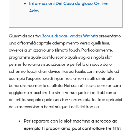
Informazioni Dei Casa da gioco Online
Adm
Questi dispositivi
Bonus di boas-vindas Winnita
presentano
una difformità capitale adempimento verso quelli fissi,
ovverosia utilizzano uno filmato touch. Particolarmente, i
programmi quale costituiscono qualsivoglia singola slot
permettono una visualizzazione perfetta di nuovo dallo
schermo touch di un device trasportabile, con modo tale ad
esempio l’esperienza di inganno sia non risulti diminuita,
bensì diversamente esaltata.
Nei casinò fisici ci sono ancora
oggigiorno macchinette simili verso quella che ti abbiamo
descritto, scapolo quale non funzionano piuttosto sui principi
della meccanismo bensì su quelli dell’elettronica.
Per separare con le slot machine a scrocco ad
esempio ti proponiamo, puoi controllare tre filtri.