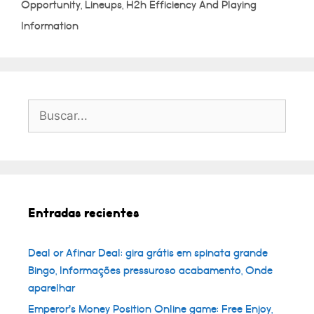
Opportunity, Lineups, H2h Efficiency And Playing
Information
Buscar:
Entradas recientes
Deal or Afinar Deal: gira grátis em spinata grande
Bingo, Informações pressuroso acabamento, Onde
aparelhar
Emperor’s Money Position Online game: Free Enjoy,