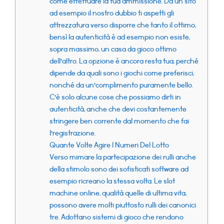
come effettuare la tua ammissione. Da un sito
ad esempio il nostro dubbio ti aspetti gli
attrezzatura verso disporre che tanto il ottimo,
bensì la autenticità è ad esempio non esiste,
sopra massimo, un casa da gioco ottimo
dell’altro. La opzione è ancora resta tua, perché
dipende da quali sono i giochi come preferisci,
nonché da un’complimento puramente bello.
C’è solo alcune cose che possiamo dirti in
autenticità, anche che devi costantemente
stringere ben corrente dal momento che fai
l’registrazione.
Quante Volte Agire I Numeri Del Lotto
Verso mimare la partecipazione dei rulli anche
della stimolo sono dei sofisticati software ad
esempio ricreano la stessa volta. Le slot
machine online, qualità quelle di ultima vita,
possono avere molti piuttosto rulli dei canonici
tre. Adottano sistemi di gioco che rendono