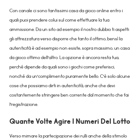
Con canale ci sono tantissimi casa da gioco online entro i
quali puoi prendere colui sul come effettuare la tua
ammissione. Da un sito ad esempio il nostro dubbio ti aspetti
gli attrezzatura verso disporre che tanto il ottimo, bensì la
autenticità è ad esempio non esiste, sopra massimo, un casa
da gioco ottimo dell’altro. La opzione è ancora resta tua,
perché dipende da quali sono i giochi come preferisci,
nonché da un’complimento puramente bello. C’è solo alcune
cose che possiamo dirti in autenticità, anche che devi
costantemente stringere ben corrente dal momento che fai
l’registrazione.
Quante Volte Agire I Numeri Del Lotto
Verso mimare la partecipazione dei rulli anche della stimolo