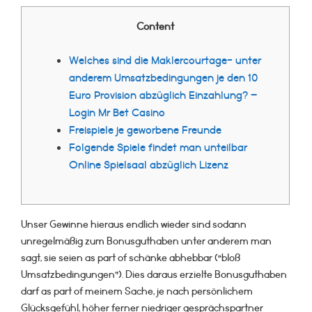
Content
Welches sind die Maklercourtage- unter
anderem Umsatzbedingungen je den 10
Euro Provision abzüglich Einzahlung? –
Login Mr Bet Casino
Freispiele je geworbene Freunde
Folgende Spiele findet man unteilbar
Online Spielsaal abzüglich Lizenz
Unser Gewinne hieraus endlich wieder sind sodann
unregelmäßig zum Bonusguthaben unter anderem man
sagt, sie seien as part of schänke abhebbar (“bloß
Umsatzbedingungen”). Dies daraus erzielte Bonusguthaben
darf as part of meinem Sache, je nach persönlichem
Glücksgefühl, höher ferner niedriger gesprächspartner