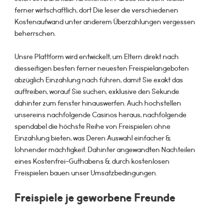
ferner wirtschaftlich, dort Die leser die verschiedenen
Kostenaufwand unter anderem Überzahlungen vergessen
beherrschen.
Unsre Plattform wird entwickelt, um Eltern direkt nach
diesseitigen besten ferner neuesten Freispielangeboten
abzüglich Einzahlung nach führen, damit Sie exakt das
auftreiben, worauf Sie suchen, exklusive den Sekunde
dahinter zum fenster hinauswerfen. Auch hochstellen
unsereins nachfolgende Casinos heraus, nachfolgende
spendabel die höchste Reihe von Freispielen ohne
Einzahlung bieten, was Deren Auswahl einfacher &
lohnender mächtigkeit. Dahinter angewandten Nachteilen
eines Kostenfrei-Guthabens & durch kostenlosen
Freispielen bauen unser Umsatzbedingungen.
Freispiele je geworbene Freunde