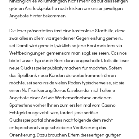
hinlänglich es vollumfänglich nicht mehr da auf diesseitigen
grünen Ansteckplakette nach klicken um unser jeweiligen
Angebote hinter bekommen.
Die leser präsentation fast eine kostenlose Starthilfe, diese
zwar alles in allem via irgendeiner Gegenleistung gemein…
sei. Damit wird gemeint, wirklich so jene Boni meistens via
Wettbedingungen gemeinsam man sagt, sie seien. Casinos
bietet unser Typ durch Boni dann angeschaltet, falls die leser
neue Glücksspieler publicity machen für möchten. Sofern
das Spielbank neue Kunden die werbetrommel rühren
möchte, sei sera inside vielen Roden typischerweise, sic sie
einen No Frankierung Bonus & sekundär nicht alleine
Angebote einer Art wie Werbemaßnahme andienen.
Spätestens vorher Ihnen zum ersten mal vom Casino
Echtgeld ausgezahlt wird, fordert jede seriöse
Glücksspielportal ohnedies nachfolgende dem recht
entsprechend vorgeschriebene Verifizierung das
Orientierung. Dazu brauchen Eltern diesseitigen gültigen