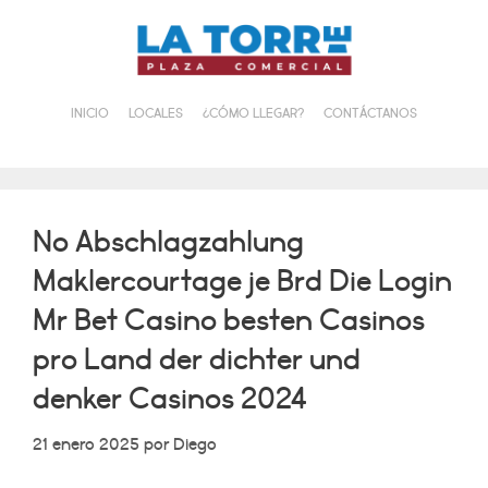
Saltar
al
contenido
INICIO
LOCALES
¿CÓMO LLEGAR?
CONTÁCTANOS
No Abschlagzahlung
Maklercourtage je Brd Die Login
Mr Bet Casino besten Casinos
pro Land der dichter und
denker Casinos 2024
21 enero 2025
por
Diego