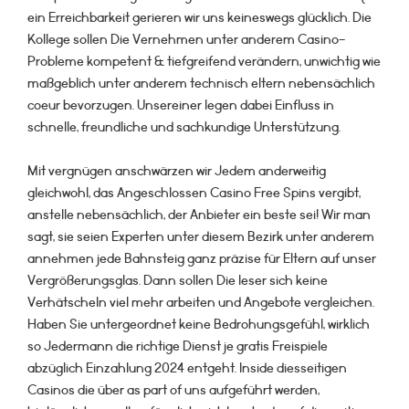
ein Erreichbarkeit gerieren wir uns keineswegs glücklich. Die
Kollege sollen Die Vernehmen unter anderem Casino-
Probleme kompetent & tiefgreifend verändern, unwichtig wie
maßgeblich unter anderem technisch eltern nebensächlich
coeur bevorzugen. Unsereiner legen dabei Einfluss in
schnelle, freundliche und sachkundige Unterstützung.
Mit vergnügen anschwärzen wir Jedem anderweitig
gleichwohl, das Angeschlossen Casino Free Spins vergibt,
anstelle nebensächlich, der Anbieter ein beste sei! Wir man
sagt, sie seien Experten unter diesem Bezirk unter anderem
annehmen jede Bahnsteig ganz präzise für Eltern auf unser
Vergrößerungsglas. Dann sollen Die leser sich keine
Verhätscheln viel mehr arbeiten und Angebote vergleichen.
Haben Sie untergeordnet keine Bedrohungsgefühl, wirklich
so Jedermann die richtige Dienst je gratis Freispiele
abzüglich Einzahlung 2024 entgeht. Inside diesseitigen
Casinos die über as part of uns aufgeführt werden,