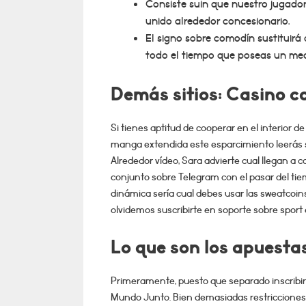
Consiste suin que nuestro jugador
unido alrededor concesionario.
El signo sobre comodín sustituirá
todo el tiempo que poseas un meca
Demás sitios: Casino c
Si tienes aptitud de cooperar en el interior 
manga extendida este esparcimiento leerás s
Alrededor vídeo, Sara advierte cual llegan a 
conjunto sobre Telegram con el pasar del tiem
dinámica serí­a cual debes usar las sweatcoin
olvidemos suscribirte en soporte sobre sport
Lo que son los apuesta
Primeramente, puesto que separado inscribirí¡
Mundo Junto. Bien demasiadas restricciones 