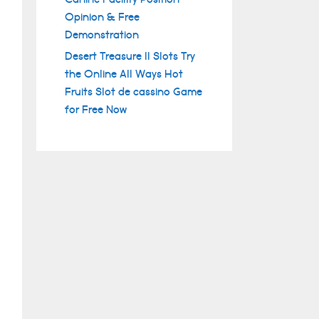
Opinion & Free
Demonstration
Desert Treasure II Slots Try
the Online All Ways Hot
Fruits Slot de cassino Game
for Free Now