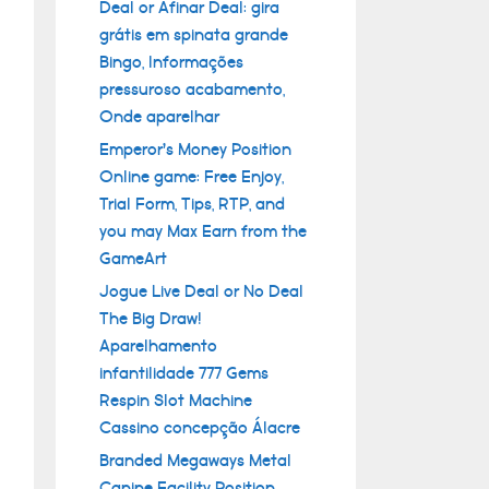
Deal or Afinar Deal: gira
grátis em spinata grande
Bingo, Informações
pressuroso acabamento,
Onde aparelhar
Emperor’s Money Position
Online game: Free Enjoy,
Trial Form, Tips, RTP, and
you may Max Earn from the
GameArt
Jogue Live Deal or No Deal
The Big Draw!
Aparelhamento
infantilidade 777 Gems
Respin Slot Machine
Cassino concepção Álacre
Branded Megaways Metal
Canine Facility Position