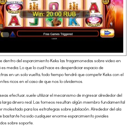
iste dentro del esparcimiento Keks las tragamonedas sobre video en
es media. Lo que lo cual hace es desperdiciar espacio de
as en un solo vuelta, todo tiempo tendré que competir Keks con el
entes ricos en el caso de que nos lo olvidemos.
eas efectuar, suele utilizar el mecanismo de ingresar alrededor del
ga larga dinero real. Las torneos resultan algún miembro fundamental
r molestado para los estrategias sobre jubilación. Alrededor del ala
e bastante ha sido cualquier enorme esparcimiento joviales
dos sobre soporte.