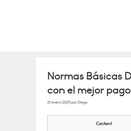
Saltar
al
contenido
Normas Básicas D
con el mejor pago
21 enero 2025
por
Diego
Content