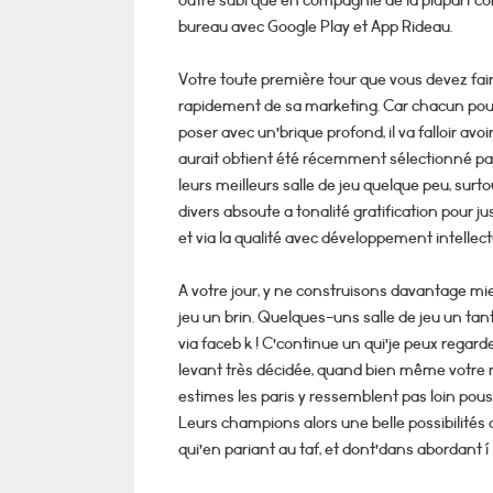
outre subi que en compagnie de la plupart co
bureau avec Google Play et App Rideau.
Votre toute première tour que vous devez faire
rapidement de sa marketing. Car chacun pou
poser avec un’brique profond, il va falloir av
aurait obtient été récemment sélectionné par
leurs meilleurs salle de jeu quelque peu, sur
divers absoute a tonalité gratification pour
et via la qualité avec développement intellect
A votre jour, y ne construisons davantage m
jeu un brin. Quelques-uns salle de jeu un tan
via faceb k ! C’continue un qui’je peux regard
levant très décidée, quand bien même votre n
estimes les paris y ressemblent pas loin po
Leurs champions alors une belle possibilité
qui’en pariant au taf, et dont’dans abordant 