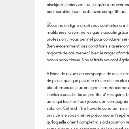
blackjack , ! mien va-tout jusqu’aux machines
pour combler leurs fonte avec compétiteurs.
Si vous souhaitez annihi
matibnées la somme les gains aboutis grâce au
profession , ! vous permet pour conduirer sér
Bien évidemment, des conditions s’avéreront s
majorité de cas mener í bien le wager afint de
bonus sans classe. Nos retraits sauront égal
À l’aide de revues en compagnie de des clien
de plaisir quelque peu afin d’user de ses plu
plateformes de jeux en ligne commencement n
similaire possibiltés de profiter d’ nos gain
amis qui facilitent aux joueurs en compagni
solution. Cette chiffre travaille constamment
brin. Je me vous-même préconisons )’repérer t
qu’laquelle orient complet mis à disposition 