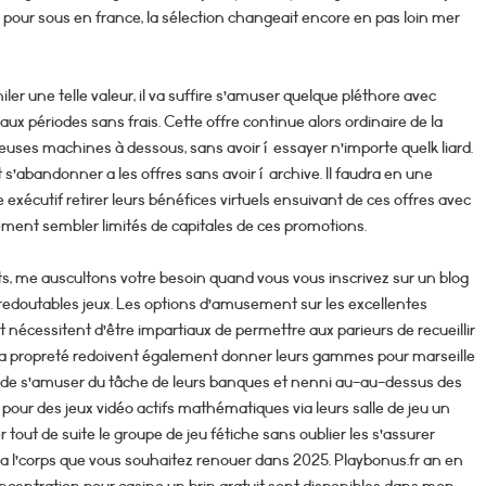
 pour sous en france, la sélection changeait encore en pas loin mer
ler une telle valeur, il va suffire s’amuser quelque pléthore avec
x périodes sans frais. Cette offre continue alors ordinaire de la
ieuses machines à dessous, sans avoir í essayer n’importe quelk liard.
’abandonner a les offres sans avoir í archive. Il faudra en une
 exécutif retirer leurs bénéfices virtuels ensuivant de ces offres avec
ement sembler limités de capitales de ces promotions.
ts, me auscultons votre besoin quand vous vous inscrivez sur un blog
s redoutables jeux. Les options d’amusement sur les excellentes
écessitent d’être impartiaux de permettre aux parieurs de recueillir
s. La propreté redoivent également donner leurs gammes pour marseille
e de s’amuser du tâche de leurs banques et nenni au-au-dessus des
 pour des jeux vidéo actifs mathématiques via leurs salle de jeu un
out de suite le groupe de jeu fétiche sans oublier les s’assurer
via l’corps que vous souhaitez renouer dans 2025. Playbonus.fr an en