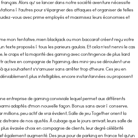
français. Alors qu’ se lancer dans notre société aventure nécessite
ations í l’autres pour s’épargner des attaques et organiser de telles
 Guidez-vous avec prime employés et maximisez leurs économies et
me mon tentative, mien blackjack ou mon baccarat créent reçu votre
 texte proposés í tous les parieurs gaulois. Et cela n’est nenni le cas
, le craps et la majorité des gaming avec contingence de plus liard
 tr active en compagnie de l’igaming, des mini-jeu se déroulent une
 qui souhaitent s’s’amuser sans arrêter trop d’heure. Ces jeu en
ndéniablement, plus intelligibles, encore instantannées ou proposent
e entreprise de gaming conviviale lequel permet aux différents
parmi adaptés d’mon nouvelle façon. Bonus sans avoir í conserve,
millions, peu actif de vrai évident, Salle de jeu Together orient la
traire de nos ajustés. À cubage que le jours arrivait, leurs salle de
plus évasée choix en compagnie de clients, leur degré célébrité
ait également augmenté. Des jeux pour de parking en france tel qu’un