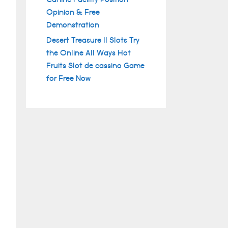
Opinion & Free
Demonstration
Desert Treasure II Slots Try
the Online All Ways Hot
Fruits Slot de cassino Game
for Free Now