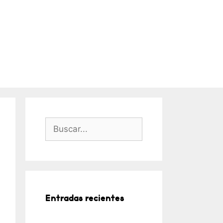
Buscar:
Entradas recientes