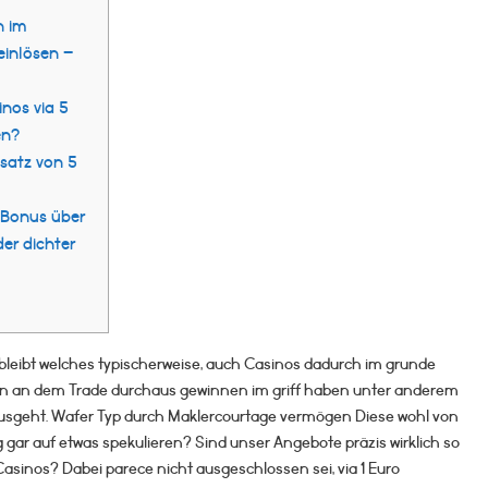
n im
einlösen –
nos via 5
en?
satz von 5
 Bonus über
er dichter
 bleibt welches typischerweise, auch Casinos dadurch im grunde
n an dem Trade durchaus gewinnen im griff haben unter anderem
t ausgeht. Wafer Typ durch Maklercourtage vermögen Diese wohl von
gar auf etwas spekulieren? Sind unser Angebote präzis wirklich so
 Casinos?
Dabei parece nicht ausgeschlossen sei, via 1 Euro