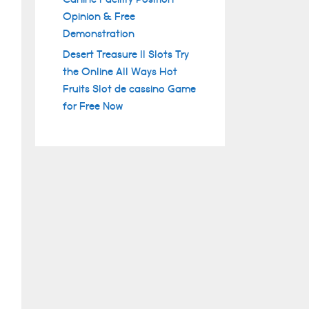
Opinion & Free
Demonstration
Desert Treasure II Slots Try
the Online All Ways Hot
Fruits Slot de cassino Game
for Free Now