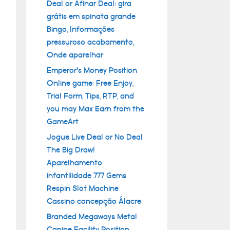
Deal or Afinar Deal: gira
grátis em spinata grande
Bingo, Informações
pressuroso acabamento,
Onde aparelhar
Emperor’s Money Position
Online game: Free Enjoy,
Trial Form, Tips, RTP, and
you may Max Earn from the
GameArt
Jogue Live Deal or No Deal
The Big Draw!
Aparelhamento
infantilidade 777 Gems
Respin Slot Machine
Cassino concepção Álacre
Branded Megaways Metal
Canine Facility Position