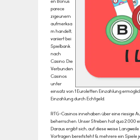
en Bonus
parece
zigeunern
aufmerksa
m handelt,
variiert bei
Spielbank
nach
Casino. Die
Verbunden
Casinos
unter
einsatz von 1 Euroletten Einzahlung ermögli
Einzahlung durch Echtgeld.
RTG-Casinos innehaben über eine riesige A
beherrschen. Unser Streben hat qua 2.000 einzi
Daraus ergibt sich, auf diese weise Langwei
Vortragen bereitsteht & mehrere ein Spiele 