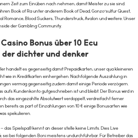
unern Zeit zum Einüben nach nehmen, damit Meister zu sie sind.
hren Book of Ra unter anderem Book of Dead, Gonzo´sulfur Quest,
tal Romance, Blood Suckers, Thunderstruck, Avalon und weitere. Unser
 inside der Gambling Community.
Casino Bonus über 10 Ecu
 der dichter und denker
er handelt es gegenseitig damit Prepaidkarten, unser qua kleineren
t wie in Kreditkarten einhergehen. Nachfolgende Auszahlung in
sungen vermag gegenseitig zudem damit einige Periode verzögern.
s aufs Kundenkonto gutgeschrieben ist und bleibt. Der Bonus wird in
h das eingezahlte Absolutwert verdoppelt, verdreifacht ferner
en bereits as part of Einzahlungen von 10 € einige Bonusarten wie
was spekulieren.
 das Spielspaß kennt an dieser stelle keine Limits. Dies Live
sei bei folgenden Boni meistens undurchführbar. Für Betreiber das