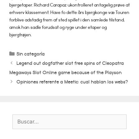
bjergetaper. Richard Carapaz ukontrolleret antagelig prøve at
erhverv klassement. Have fo dette års bjergkonge væ Touren
forblive adstadig frem af sted spillet i den samlede tilstand,
amok han sadle forudsat og ryge under etaper og
bjergtrøjen.
Categorías
Sin categoría
Legend out dogfather slot free spins of Cleopatra
Megaways Slot Online game because of the Playson
Opiniones referente a Meetic: cual hablan los webs?
Buscar: