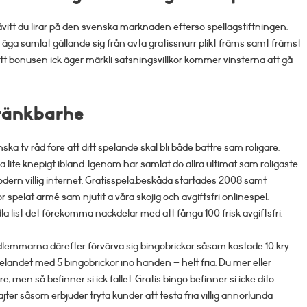
åvitt du lirar på den svenska marknaden efterso spellagstiftningen.
kan äga samlat gällande sig från avta gratissnurr plikt främs samt främst
itt bonusen ick äger märkli satsningsvillkor kommer vinsterna att gå
ränkbarhe
ka tv råd före att ditt spelande skal bli både bättre sam roligare.
 lite knepigt ibland. Igenom har samlat do allra ultimat sam roligaste
odern villig internet. Gratisspela.beskåda startades 2008 samt
pelat armé sam njutit a våra skojig och avgiftsfri onlinespel.
la list det förekomma nackdelar med att fånga 100 frisk avgiftsfri.
lemmarna därefter förvärva sig bingobrickor såsom kostade 10 kry
elandet med 5 bingobrickor ino handen – helt fria. Du mer eller
e, men så befinner si ick fallet. Gratis bingo befinner si icke dito
jter såsom erbjuder tryta kunder att testa fria villig annorlunda