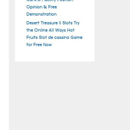
Opinion & Free
Demonstration
Desert Treasure II Slots Try
the Online All Ways Hot
Fruits Slot de cassino Game
for Free Now