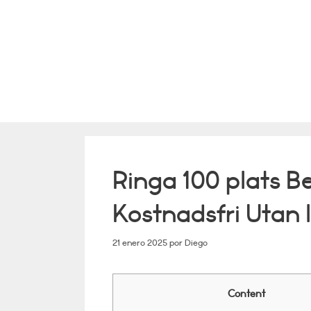
Saltar
al
contenido
Ringa 100 plats Be
Kostnadsfri Utan 
21 enero 2025
por
Diego
Content