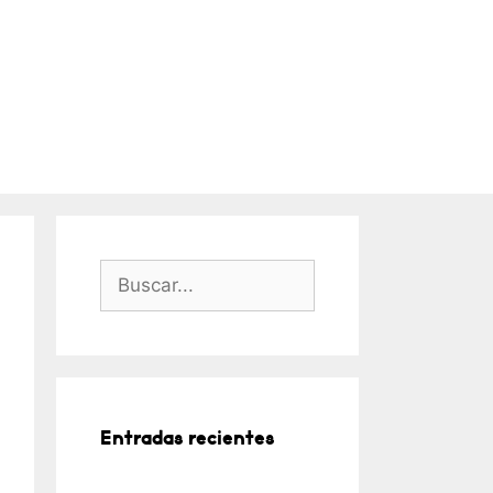
Buscar:
Entradas recientes