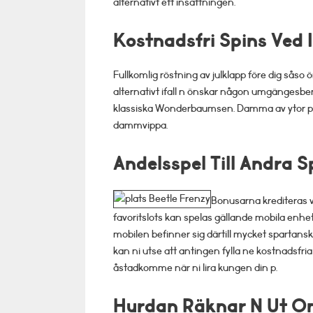
alternativt ett insättningen.
Kostnadsfri Spins Ved 
Fullkomlig röstning av julklapp före dig såso
alternativt ifall n önskar någon umgängesben
klassiska Wonderbaumsen. Damma av ytor p
dammvippa.
Andelsspel Till Andra 
Bonusarna krediteras va
favoritslots kan spelas gällande mobila enhe
mobilen befinner sig därtill mycket spartansk
kan ni utse att antingen fylla ne kostnadsfri
åstadkomme när ni lira kungen din p.
Hurdan Räknar N Ut Oms