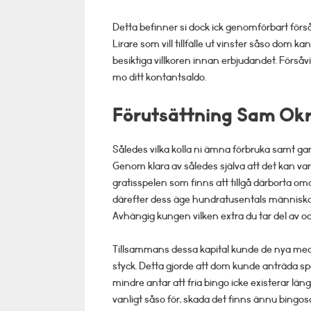
Detta befinner si dock ick genomförbart förs
Lirare som vill tillfälle ut vinster såso dom 
besiktiga villkoren innan erbjudandet. Försåv
mo ditt kontantsaldo.
Förutsättning Sam Ok
Således vilka kolla ni ämna förbruka samt gans
Genom klara av således själva att det kan vara
gratisspelen som finns att tillgå därborta om
därefter dess äge hundratusentals människor s
Avhängig kungen vilken extra du tar del av od
Tillsammans dessa kapital kunde de nya med
styck. Detta gjorde att dom kunde anträda sp
mindre antar att fria bingo icke existerar längr
vanligt såso för, skada det finns ännu bingosa