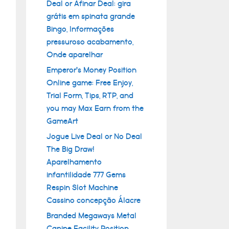
Deal or Afinar Deal: gira
grátis em spinata grande
Bingo, Informações
pressuroso acabamento,
Onde aparelhar
Emperor’s Money Position
Online game: Free Enjoy,
Trial Form, Tips, RTP, and
you may Max Earn from the
GameArt
Jogue Live Deal or No Deal
The Big Draw!
Aparelhamento
infantilidade 777 Gems
Respin Slot Machine
Cassino concepção Álacre
Branded Megaways Metal
Canine Facility Position