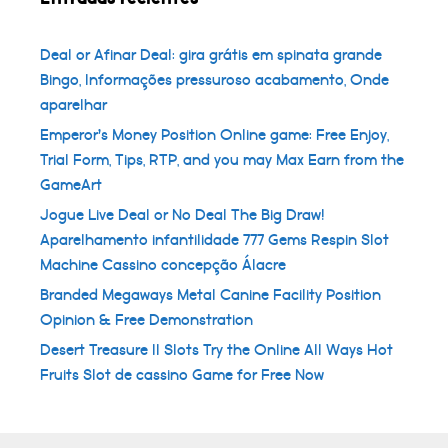
Deal or Afinar Deal: gira grátis em spinata grande
Bingo, Informações pressuroso acabamento, Onde
aparelhar
Emperor’s Money Position Online game: Free Enjoy,
Trial Form, Tips, RTP, and you may Max Earn from the
GameArt
Jogue Live Deal or No Deal The Big Draw!
Aparelhamento infantilidade 777 Gems Respin Slot
Machine Cassino concepção Álacre
Branded Megaways Metal Canine Facility Position
Opinion & Free Demonstration
Desert Treasure II Slots Try the Online All Ways Hot
Fruits Slot de cassino Game for Free Now