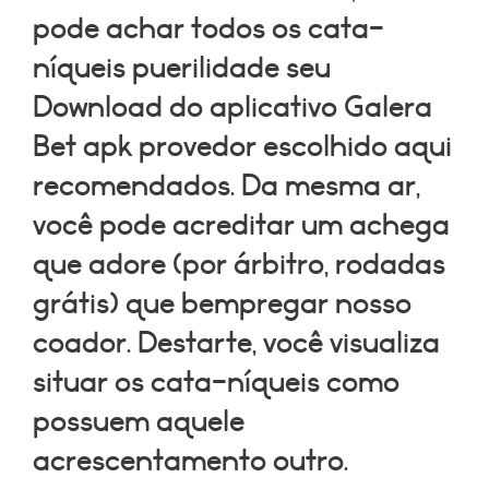
pode achar todos os cata-
níqueis puerilidade seu
Download do aplicativo Galera
Bet apk provedor escolhido aqui
recomendados. Da mesma ar,
você pode acreditar um achega
que adore (por árbitro, rodadas
grátis) que bempregar nosso
coador. Destarte, você visualiza
situar os cata-níqueis como
possuem aquele
acrescentamento outro.