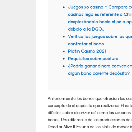
Juegos xo casino – Compara 
casinos legales referente a Chi
desplazándolo hacia el pelo a
debido a la DGOJ:
Verifica los juegos sobre los q
contratar el bono
Platin Casino 2021
Requisitos sobre postura
¿Podría ganar dinero convenient
algún bono carente depósito?
Anteriormente los bonos que ofrecían los ca
concepto de el depósito que realizaras. El es
difíciles sobre alcanzar así­ como los usuar
bonos. Una diferente de las producciones de 
Dead or Alive II.
Es uno de los slots de mayor 