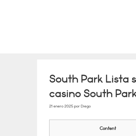
Saltar
al
contenido
South Park Lista 
casino South Par
21 enero 2025
por
Diego
Content