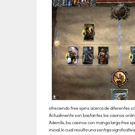
ofreciendo free spins acerca de diferentes c
Actualmente son bastantes los casinos onlin
Ademí¡s, los casinos con manga larga free spi
inicial, lo cual resulta una ventaja significa