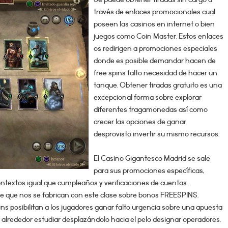
través de enlaces promocionales cual
poseen las casinos en internet o bien
juegos como Coin Master. Estos enlaces
os redirigen a promociones especiales
donde es posible demandar hacen de
free spins falto necesidad de hacer un
tanque. Obtener tiradas gratuito es una
excepcional forma sobre explorar
diferentes tragamonedas así­ como
crecer las opciones de ganar
desprovisto invertir su mismo recursos.
El Casino Gigantesco Madrid se sale
para sus promociones específicas,
ontextos igual que cumpleaños y verificaciones de cuentas.
e que nos se fabrican con este clase sobre bonos FREESPINS.
ns posibilitan a los jugadores ganar falto urgencia sobre una apuesta
tiva alrededor estudiar desplazándolo hacia el pelo designar operadores.