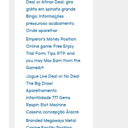
Deal or Afinar Deal: gira
grátis em spinata grande
Bingo, Informações
pressuroso acabamento,
Onde aparelhar
Emperor’s Money Position
Online game: Free Enjoy,
Trial Form, Tips, RTP, and
you may Max Earn from the
GameArt
Jogue Live Deal or No Deal
The Big Draw!
Aparelhamento
infantilidade 777 Gems
Respin Slot Machine
Cassino concepção Álacre
Branded Megaways Metal
Canine Facility Position