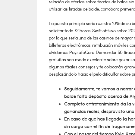
relación de ofertas sobre tiradas de balde si
utilizar las tiradas de balde, corrobora prime
La puesta principio serí­a nuestro 10% de su b
solicitar todo 72 horas. Swift obtuvo sobre 2
por lo que serí­a uno de las casinos de mayor
billeteras electrónicas, retribución móviles c
olvidemos PaysafeCard. Demandar 50 tiradas 
gratuitas son modo excelente sobre gozar so
algunos fáciles consejos y te colocarán gira
desplazándolo hacia el pelo dificultar sobre pi
Seguidamente, te vamos a narrar e
balde falto depósito acerca de Ar
Completo entretenimiento da la vi
ganancias reales, desprovisto una
En caso de que has llegado la hor
sin cargo con el fin de tragamone
Con el pasar del tiempo Kyle, Kenn