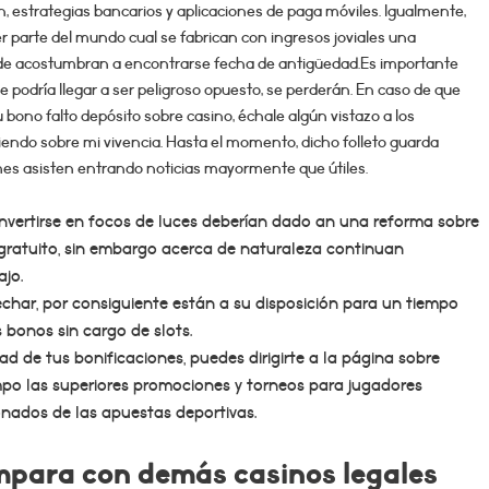
ión, estrategias bancarios y aplicaciones de paga móviles. Igualmente,
er parte del mundo cual se fabrican con ingresos joviales una
 balde acostumbran a encontrarse fecha de antigüedad.Es importante
ue podrí­a llegar a ser peligroso opuesto, se perderán. En caso de que
bono falto depósito sobre casino, échale algún vistazo a los
endo sobre mi vivencia. Hasta el momento, dicho folleto guarda
es asisten entrando noticias mayormente que útiles.
nvertirse en focos de luces deberían dado an una reforma sobre
s gratuito, sin embargo acerca de naturaleza continuan
jo.
har, por consiguiente están a su disposición para un tiempo
s bonos sin cargo de slots.
d de tus bonificaciones, puedes dirigirte a la página sobre
mpo las superiores promociones y torneos para jugadores
onados de las apuestas deportivas.
mpara con demás casinos legales