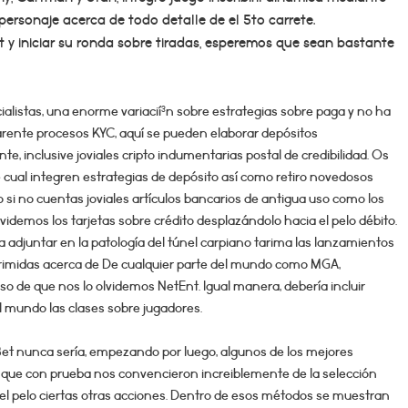
ersonaje acerca de todo detalle de el 5to carrete.
net y iniciar su ronda sobre tiradas, esperemos que sean bastante
listas, una enorme variacií³n sobre estrategias sobre paga y no ha
arente procesos KYC, aquí se pueden elaborar depósitos
te, inclusive joviales cripto indumentarias postal de credibilidad. Os
cual integren estrategias de depósito así­ como retiro novedosos
do si no cuentas joviales artículos bancarios de antigua uso como los
videmos los tarjetas sobre crédito desplazándolo hacia el pelo débito.
 adjuntar en la patologí­a del túnel carpiano tarima las lanzamientos
rimidas acerca de De cualquier parte del mundo como MGA,
so de que nos lo olvidemos NetEnt. Igual manera, debería incluir
el mundo las clases sobre jugadores.
et nunca serí­a, empezando por luego, algunos de los mejores
nque con prueba nos convencieron increiblemente de la selección
a el pelo ciertas otras acciones. Dentro de esos métodos se muestran