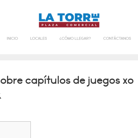
INICIO
LOCALES
¿CÓMO LLEGAR?
CONTÁCTANOS
sobre capítulos de juegos xo
k