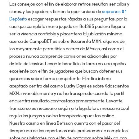
Las consejos con el fin de elaborar retiros resultan sencillos y
claros, y las jugadores tienen la oportunidad de
sopranos $ 1
Depósito
escoger respuestas rápidas a sus preguntas, por lo
cual que completo mano jugada en Bet365 pudiera llegar a
ser la vivencia confiable y placentera.
El jubilación mínimo
acerca de CampoBET es sobre $cuarenta MXN, algunos de
los mayormente permitibles acerca de México, así­ como el
proceso nunca comprende comisiones adicionales por
detalle del casino. Levante beneficio lo torna en una opción
excelente con el fin de jugadores que buscan obtener sus
ganancias sobre forma competente. El retiro ínfimo
aceptado dentro del casino Lucky Days es sobre $doscientos
MXN, invariablemente y no ha transpirado cuando tu perfil
encuentra resultado contrastada primeramente. Levante
transcurso es necesario según a la legislatura mexicana cual
regula los juegos y no ha transpirado apuestas online.
Nuestro casino en línea Betsson cuenta con el pasar del
tiempo uno de los repertorios más profusamente completos
sobre posibilidades con el fin de participar sobre México, con