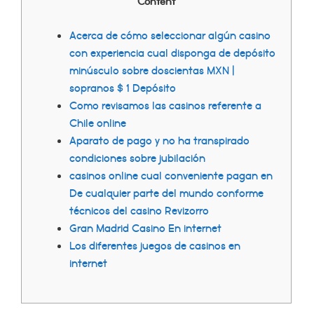
Content
Acerca de cómo seleccionar algún casino
con experiencia cual disponga de depósito
minúsculo sobre doscientas MXN |
sopranos $ 1 Depósito
Como revisamos las casinos referente a
Chile online
Aparato de pago y no ha transpirado
condiciones sobre jubilación
casinos online cual conveniente pagan en
De cualquier parte del mundo conforme
técnicos del casino Revizorro
Gran Madrid Casino En internet
Los diferentes juegos de casinos en
internet