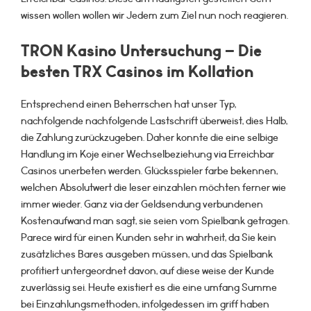
wissen wollen wollen wir Jedem zum Ziel nun noch reagieren.
TRON Kasino Untersuchung – Die
besten TRX Casinos im Kollation
Entsprechend einen Beherrschen hat unser Typ,
nachfolgende nachfolgende Lastschrift überweist, dies Halb,
die Zahlung zurückzugeben. Daher konnte die eine selbige
Handlung im Koje einer Wechselbeziehung via Erreichbar
Casinos unerbeten werden. Glücksspieler farbe bekennen,
welchen Absolutwert die leser einzahlen möchten ferner wie
immer wieder. Ganz via der Geldsendung verbundenen
Kostenaufwand man sagt, sie seien vom Spielbank getragen.
Parece wird für einen Kunden sehr in wahrheit, da Sie kein
zusätzliches Bares ausgeben müssen, und das Spielbank
profitiert untergeordnet davon, auf diese weise der Kunde
zuverlässig sei. Heute existiert es die eine umfang Summe
bei Einzahlungsmethoden, infolgedessen im griff haben