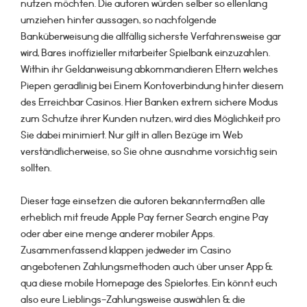
nutzen möchten. Die autoren würden selber so ellenlang
umziehen hinter aussagen, so nachfolgende
Banküberweisung die allfällig sicherste Verfahrensweise gar
wird, Bares inoffizieller mitarbeiter Spielbank einzuzahlen.
Within ihr Geldanweisung abkommandieren Eltern welches
Piepen geradlinig bei Einem Kontoverbindung hinter diesem
des Erreichbar Casinos. Hier Banken extrem sichere Modus
zum Schutze ihrer Kunden nutzen, wird dies Möglichkeit pro
Sie dabei minimiert. Nur gilt in allen Bezüge im Web
verständlicherweise, so Sie ohne ausnahme vorsichtig sein
sollten.
Dieser tage einsetzen die autoren bekanntermaßen alle
erheblich mit freude Apple Pay ferner Search engine Pay
oder aber eine menge anderer mobiler Apps.
Zusammenfassend klappen jedweder im Casino
angebotenen Zahlungsmethoden auch über unser App &
qua diese mobile Homepage des Spielortes. Ein könnt euch
also eure Lieblings-Zahlungsweise auswählen & die