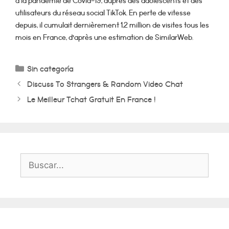
à la pandémie de Covid-19, auprès des adolescents et des
utilisateurs du réseau social TikTok. En perte de vitesse
depuis, il cumulait dernièrement 1,2 million de visites tous les
mois en France, d’après une estimation de SimilarWeb.
Categorías
Sin categoría
Discuss To Strangers & Random Video Chat
Le Meilleur Tchat Gratuit En France !
Buscar: