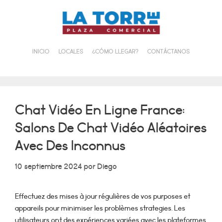
Saltar
al
contenido
INICIO
LOCALES
¿CÓMO LLEGAR?
CONTÁCTANOS
Chat Vidéo En Ligne France:
Salons De Chat Vidéo Aléatoires
Avec Des Inconnus
10 septiembre 2024
por
Diego
Effectuez des mises à jour régulières de vos purposes et
appareils pour minimiser les problèmes strategies. Les
utilisateurs ont des expériences variées avec les plateformes