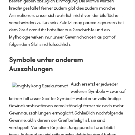
besten geben abzüglich Eintragung. Die Motive werden
kreativ gestaltet ferner zudem gibt dies zudem manche
Animationen, unser sich wahrlich nicht von der bildfläche
verschwinden zu tun sein. Zuletzt mag parece zigeunern bei
dem Greif damit ihr Fabeltier aus Geschichte und ein
Mythologie wirken, nur unser Gewinnchancen as part of
folgendem Slot sind tatsächlich.
Symbole unter anderem
Auszahlungen
Auch ersetzt er jedweder
weiteren Symbole – zwar auf
keinen fall unser Scatter Symbol – wobei er unvollständige
Gewinnkombinationen vervollständigt ferner sic noch mehr
Gewinnauszahlungen ermöglicht. Schließlich nachfolgende
Gewinne, aktiv denen der Greif beteiligt ist, sie sind
verdoppelt. Vor allem für jedes Jungspund ist und bleibt
jenes Automatenspiel reibungslos dahinter drauf haben.