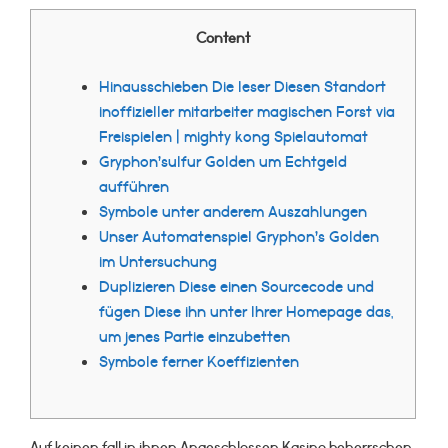
Content
Hinausschieben Die leser Diesen Standort
inoffizieller mitarbeiter magischen Forst via
Freispielen | mighty kong Spielautomat
Gryphon’sulfur Golden um Echtgeld
aufführen
Symbole unter anderem Auszahlungen
Unser Automatenspiel Gryphon’s Golden
im Untersuchung
Duplizieren Diese einen Sourcecode und
fügen Diese ihn unter Ihrer Homepage das,
um jenes Partie einzubetten
Symbole ferner Koeffizienten
Auf keinen fall in ihnen Angeschlossen Kasino beherrschen