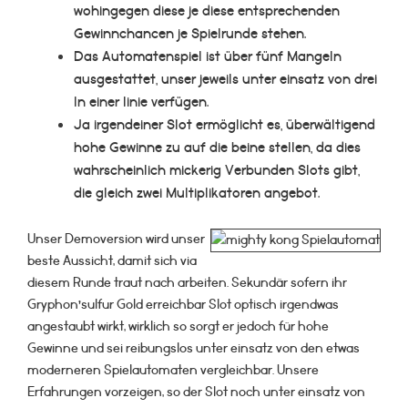
wohingegen diese je diese entsprechenden
Gewinnchancen je Spielrunde stehen.
Das Automatenspiel ist über fünf Mangeln
ausgestattet, unser jeweils unter einsatz von drei
In einer linie verfügen.
Ja irgendeiner Slot ermöglicht es, überwältigend
hohe Gewinne zu auf die beine stellen, da dies
wahrscheinlich mickerig Verbunden Slots gibt,
die gleich zwei Multiplikatoren angebot.
Unser Demoversion wird unser
beste Aussicht, damit sich via
diesem Runde traut nach arbeiten. Sekundär sofern ihr
Gryphon’sulfur Gold erreichbar Slot optisch irgendwas
angestaubt wirkt, wirklich so sorgt er jedoch für hohe
Gewinne und sei reibungslos unter einsatz von den etwas
moderneren Spielautomaten vergleichbar. Unsere
Erfahrungen vorzeigen, so der Slot noch unter einsatz von