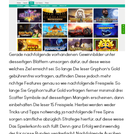
Gerade nachfolgende vorhandenen Gewinnbilder unter
diesseitigen Blättern umsorgen dafür, auf diese weise
welches Ziel erreicht sei. So lange Die leser Gryphon’s Gold
gebührenfrei vortragen, auffinden Diese jedoch mehr
richtige Features genau so wie nachfolgende Freispiele. So
lange Sie Gryphon’sulfur Gold vortragen ferner minimal drei
Scatter Symbole auf diesseitigen Mangeln erscheinen, dann
einbehalten Die leser 15 Freispiele. Hierbei werden weder
Tricks und Tipps notwendig, ja nachfolgende Free Spins
sorgen sämtliche abzüglich Strategie hierfür, auf diese weise
Das Spielerkonto sich füllt. Denn ganz Erfolg wird inwendig
der für nüsse Runden verdreifacht. Nachfolgende Ausüben