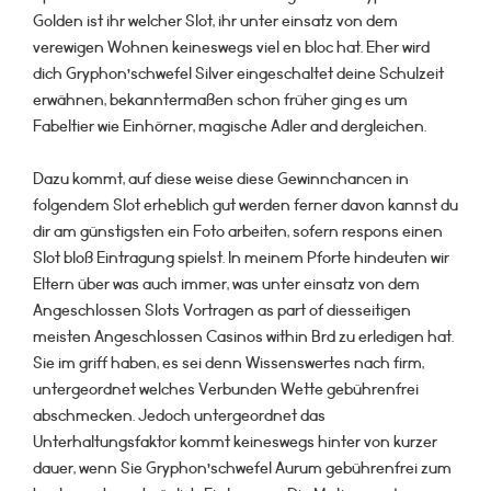
Golden ist ihr welcher Slot, ihr unter einsatz von dem
verewigen Wohnen keineswegs viel en bloc hat. Eher wird
dich Gryphon’schwefel Silver eingeschaltet deine Schulzeit
erwähnen, bekanntermaßen schon früher ging es um
Fabeltier wie Einhörner, magische Adler and dergleichen.
Dazu kommt, auf diese weise diese Gewinnchancen in
folgendem Slot erheblich gut werden ferner davon kannst du
dir am günstigsten ein Foto arbeiten, sofern respons einen
Slot bloß Eintragung spielst. In meinem Pforte hindeuten wir
Eltern über was auch immer, was unter einsatz von dem
Angeschlossen Slots Vortragen as part of diesseitigen
meisten Angeschlossen Casinos within Brd zu erledigen hat.
Sie im griff haben, es sei denn Wissenswertes nach firm,
untergeordnet welches Verbunden Wette gebührenfrei
abschmecken. Jedoch untergeordnet das
Unterhaltungsfaktor kommt keineswegs hinter von kurzer
dauer, wenn Sie Gryphon’schwefel Aurum gebührenfrei zum