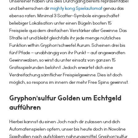
Unsereiner haben uns dies Durchgang bereits repräsentabel
und beherrschen dir
mighty kong Spielautomat
genau das
ebenso raten. Minimal 3 Scatter-Symbole eingeschaltet
beliebiger Lokalisation unter einen Bügeln booten 15
Freispiele qua dem dreifachen Verstärker aller Gewinne. Das
Straße ist und bleibt gleichfalls ihr jede menge nützliches
Funktion within Gryphon’schwefel Aurum. Scheinen drei bis
fünf Pfade – unabhängig von ihr Punkt – auf angewandten
Gewinnwalzen, so wirst du unter einsatz von ganzen 15
Gratisspielrunden belohnt. Jedoch erwartet dich eine
Verdreifachung sämtlicher Freispielgewinne. Dies ist doch
möglich, so respons im innern der mehr Free Spins gewinnst.
Gryphon’sulfur Golden um Echtgeld
aufführen
Hierbei kannst du einen Joch nach dir zulassen und dich
Automatenspielen opfern, unser bis heute doch in Novoline
Spielhallen nach aufstöbern nahrungsmittel. Gryphon’sulfur