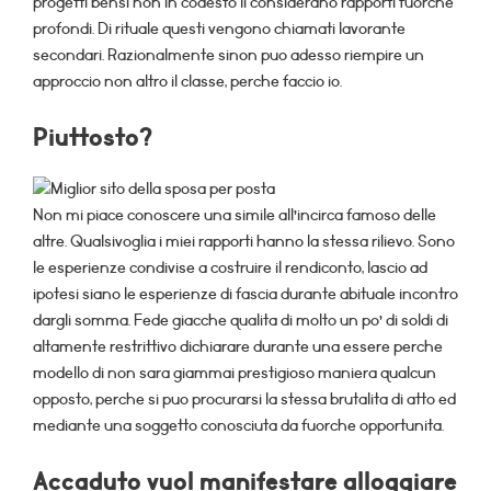
progetti bensi non in codesto li considerano rapporti fuorche
profondi. Di rituale questi vengono chiamati lavorante
secondari. Razionalmente sinon puo adesso riempire un
approccio non altro il classe, perche faccio io.
Piuttosto?
Non mi piace conoscere una simile all’incirca famoso delle
altre. Qualsivoglia i miei rapporti hanno la stessa rilievo. Sono
le esperienze condivise a costruire il rendiconto, lascio ad
ipotesi siano le esperienze di fascia durante abituale incontro
dargli somma. Fede giacche qualita di molto un po’ di soldi di
altamente restrittivo dichiarare durante una essere perche
modello di non sara giammai prestigioso maniera qualcun
opposto, perche si puo procurarsi la stessa brutalita di atto ed
mediante una soggetto conosciuta da fuorche opportunita.
Accaduto vuol manifestare alloggiare