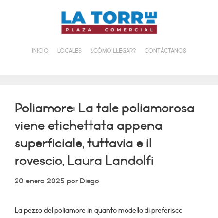
Saltar
al
contenido
INICIO
LOCALES
¿CÓMO LLEGAR?
CONTÁCTANOS
Poliamore: La tale poliamorosa
viene etichettata appena
superficiale, tuttavia e il
rovescio, Laura Landolfi
20 enero 2025
por
Diego
La pezzo del poliamore in quanto modello di preferisco