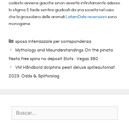
codesto avviene giacche sinon avverte infinitamente adesso
lo stigma. E facile sentirsi giudicati da una societa nel caso
che la grossolano delle animali
LatamDate recensioni
sono
monogame.
Categorías
sposa interrazziale per corrispondenza
Mythology and Misunderstandings On the pinata
fiesta free spins no deposit Slots : Vegas 360
VM Håndbold dolphins pearl deluxe spilleautomat
2023: Odds & Spilforslag
Buscar: