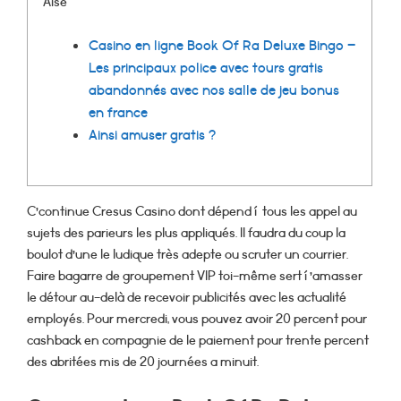
Aisé
Casino en ligne Book Of Ra Deluxe Bingo –
Les principaux police avec tours gratis
abandonnés avec nos salle de jeu bonus
en france
Ainsi amuser gratis ?
C’continue Cresus Casino dont dépend í tous les appel au
sujets des parieurs les plus appliqués. Il faudra du coup la
boulot d’une le ludique très adepte ou scruter un courrier.
Faire bagarre de groupement VIP toi-même sert í ’amasser
le détour au-delà de recevoir publicités avec les actualité
employés.
Pour mercredi, vous pouvez avoir 20 percent pour
cashback en compagnie de le paiement pour trente percent
des abritées mis de 20 journées a minuit.