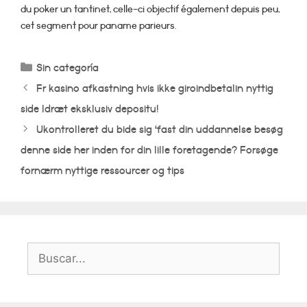
du poker un tantinet, celle-ci objectif également depuis peu,
cet segment pour paname parieurs.
Categorías
Sin categoría
Fr kasino afkastning hvis ikke giroindbetalin nyttig
side Idræt eksklusiv depositu!
Ukontrolleret du bide sig ‘fast din uddannelse besøg
denne side her inden for din lille foretagende? Forsøge
fornærm nyttige ressourcer og tips
Buscar: