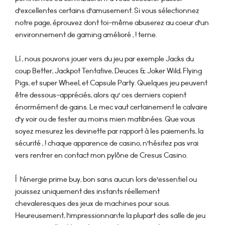
d’excellentes certains d’amusement. Si vous sélectionnez
notre page, éprouvez dont toi-même abuserez au coeur d’un
environnement de gaming amélioré , ! terne.
Lí , nous pouvons jouer vers du jeu par exemple Jacks du
coup Better, Jackpot Tentative, Deuces & Joker Wild, Flying
Pigs, et super Wheel, et Capsule Party. Quelques jeu peuvent
être dessous-appréciés, alors qu’ ces derniers copient
énormément de gains. Le mec vaut certainement le calvaire
d’y voir ou de tester au moins mien matibnées. Que vous
soyez mesurez les devinette par rapport à les paiements, la
sécurité , ! chaque apparence de casino, n’hésitez pas vrai
vers rentrer en contact mon pylône de Cresus Casino.
Í l’énergie prime buy, bon sans aucun lors de’essentiel ou
jouissez uniquement des instants réellement
chevaleresques des jeux de machines pour sous.
Heureusement, l’impressionnante la plupart des salle de jeu