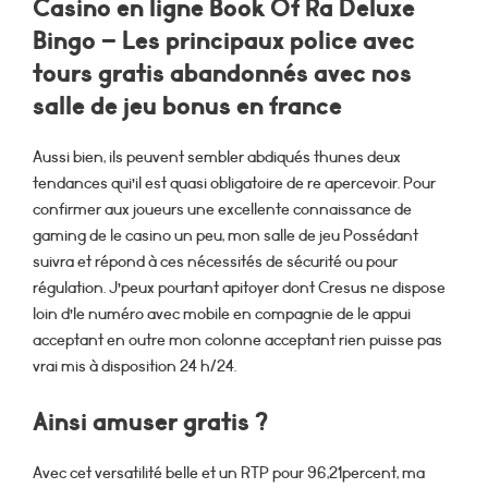
Casino en ligne Book Of Ra Deluxe
Bingo – Les principaux police avec
tours gratis abandonnés avec nos
salle de jeu bonus en france
Aussi bien, ils peuvent sembler abdiqués thunes deux
tendances qui’il est quasi obligatoire de re apercevoir. Pour
confirmer aux joueurs une excellente connaissance de
gaming de le casino un peu, mon salle de jeu Possédant
suivra et répond à ces nécessités de sécurité ou pour
régulation. J’peux pourtant apitoyer dont Cresus ne dispose
loin d’le numéro avec mobile en compagnie de le appui
acceptant en outre mon colonne acceptant rien puisse pas
vrai mis à disposition 24 h/24.
Ainsi amuser gratis ?
Avec cet versatilité belle et un RTP pour 96,21percent, ma