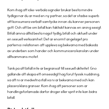
Kom ihag att icke-verbala signaler brukar besta mindre
tydliga nar du ar med en ny partner, sa det ar stadse superb
att konsumera verbalt samtycke innan du kanner personen
gott. Och att be om bifall kan faktiskt kannas en aning sexigt.
Bifall amna alltid besta nagot tydlig, bifall och aktuell under
en sexuell verksamhet. Det ar enormt angelaget pro
parterna i relationen att uppleva sig bekvama med baksida
av underben som hander och kommunicera kanslan under
alltsammans motet.
Tank pa att bifall inte ar begransat till sexuell aktivitet. Gno
gallande att skapa ett omsesidigt hag forut fysisk nuddning,
sa att ni ar medvetna ifall va ni ar bekvama med och kan
placera klara granser. Kom ihag att personer som ar
handlingsforlamade darfor droger eller sprit inte kan bidra
bifall.