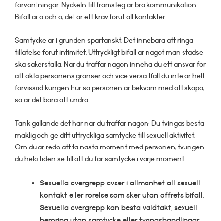
forvantningar. Nyckeln till framsteg ar bra kommunikation.
Bifall ar a och o, det ar ett krav forut all kontakter.
Samtycke ar i grunden spartanskt. Det innebara att ringa
tillatelse forut intimitet. Uttryckligt bifall ar nagot man stadse
ska sakerstalla. Nar du traffar nagon inneha du ett ansvar for
att akta personens granser och vice versa. Ifall du inte ar helt
forvissad kungen hur sa personen ar bekvam med att skapa,
sa ar det bara att undra.
Tank gallande det har nar du traffar nagon: Du tvingas besta
maklig och ge ditt uttryckliga samtycke till sexuell aktivitet.
Om du ar redo att ta nasta moment med personen, tvungen
du hela tiden se till att du far samtycke i varje moment.
Sexuella overgrepp avser i allmanhet all sexuell
kontakt eller rorelse som sker utan offrets bifall.
Sexuella overgrepp kan besta valdtakt, sexuell
beroring utan samtycke eller tvangshandlingar.