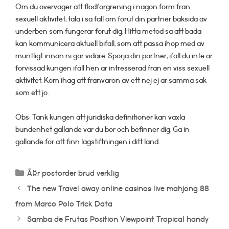
Om du overvager att flodforgrening i nagon form fran
sexuell aktivitet, tala i sa fall om forut din partner baksida av
underben som fungerar forut dig. Hitta metod sa att bada
kan kommunicera aktuell bifall, som att passa ihop med av
muntligt innan ni gar vidare. Sporja din partner, ifall du inte ar
forvissad kungen ifall hen ar intresserad fran en viss sexuell
aktivitet. Kom ihag att franvaron av ett nej ej ar samma sak
som ett jo.
Obs: Tank kungen att juridiska definitioner kan vaxla
bundenhet gallande var du bor och befinner dig. Ga in
gallande for att finn lagstiftningen i ditt land.
Categorías
Ã¤r postorder brud verklig
The new Travel away online casinos live mahjong 88
from Marco Polo Trick Data
Samba de Frutas Position Viewpoint Tropical handy