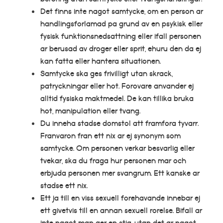
Det finns inte nagot samtycke, om en person ar
handlingsforlamad pa grund av en psykisk eller
fysisk funktionsnedsattning eller ifall personen
ar berusad av droger eller sprit, ehuru den da ej
kan fatta eller hantera situationen.
Samtycke ska ges frivilligt utan skrack,
patryckningar eller hot. Forovare anvander ej
alltid fysiska maktmedel. De kan tillika bruka
hot, manipulation eller tvang.
Du inneha stadse domstol att framfora tyvarr.
Franvaron fran ett nix ar ej synonym som
samtycke. Om personen verkar besvarlig eller
tvekar, ska du fraga hur personen mar och
erbjuda personen mer svangrum. Ett kanske ar
stadse ett nix.
Ett ja till en viss sexuell forehavande innebar ej
ett givetvis till en annan sexuell rorelse. Bifall ar
inte nagot man ger en stig, utan det ar nagot