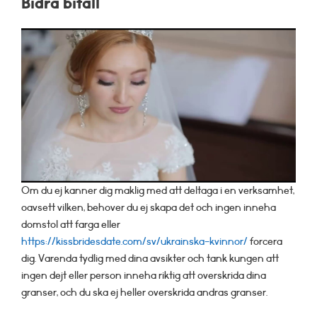
Bidra bifall
Om du ej kanner dig maklig med att deltaga i en verksamhet,
oavsett vilken, behover du ej skapa det och ingen inneha
domstol att farga eller
https://kissbridesdate.com/sv/ukrainska-kvinnor/
forcera
dig. Varenda tydlig med dina avsikter och tank kungen att
ingen dejt eller person inneha riktig att overskrida dina
granser, och du ska ej heller overskrida andras granser.