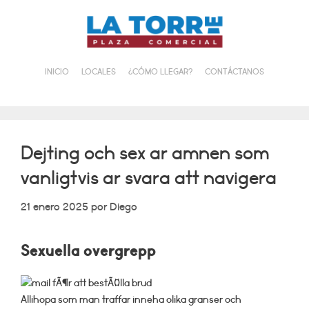
Saltar
al
contenido
INICIO
LOCALES
¿CÓMO LLEGAR?
CONTÁCTANOS
Dejting och sex ar amnen som
vanligtvis ar svara att navigera
21 enero 2025
por
Diego
Sexuella overgrepp
Allihopa som man traffar inneha olika granser och