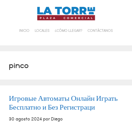
Saltar
al
contenido
INICIO
LOCALES
¿CÓMO LLEGAR?
CONTÁCTANOS
pinco
Игровые Автоматы Онлайн Играть
Бесплатно и Без Регистраци
30 agosto 2024
por
Diego