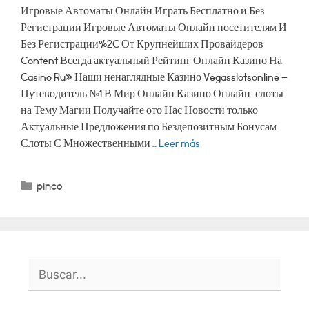
Игровые Автоматы Онлайн Играть Бесплатно и Без
Регистрации Игровые Автоматы Онлайн посетителям И
Без Регистрации%2C От Крупнейших Провайдеров
Content Всегда актуальный Рейтинг Онлайн Казино На
Casino Ru» Наши ненаглядные Казино Vegasslotsonline –
Путеводитель №1 В Мир Онлайн Казино Онлайн-слоты
на Тему Магии Получайте ото Нас Новости только
Актуальные Предложения по Бездепозитным Бонусам
Слоты С Множественными …
Leer más
Categorías
pinco
Buscar: